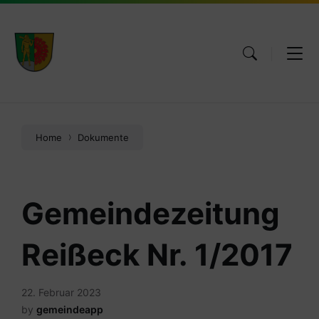
Skip
Skip
Skip
to
to
to
content
main
footer
navigation
Home
Dokumente
Gemeindezeitung
Reißeck Nr. 1/2017
22. Februar 2023
by
gemeindeapp