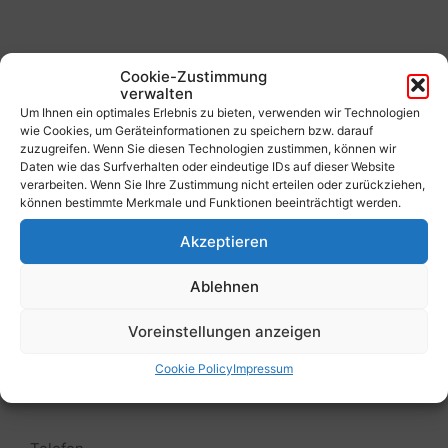
Cookie-Zustimmung
verwalten
Um Ihnen ein optimales Erlebnis zu bieten, verwenden wir Technologien
wie Cookies, um Geräteinformationen zu speichern bzw. darauf
zuzugreifen. Wenn Sie diesen Technologien zustimmen, können wir
Adresse
Daten wie das Surfverhalten oder eindeutige IDs auf dieser Website
verarbeiten. Wenn Sie Ihre Zustimmung nicht erteilen oder zurückziehen,
können bestimmte Merkmale und Funktionen beeinträchtigt werden.
Gemeinde Reißeck
Akzeptieren
Unterkolbnitz 50
9815 Kolbnitz / Kärnten
Ablehnen
Österreich
Voreinstellungen anzeigen
Cookie Policy
Impressum
Kontakt