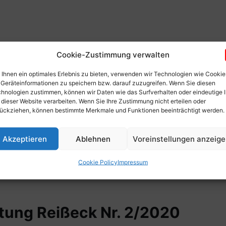
ung Reißeck Nr. 2/2021
Cookie-Zustimmung verwalten
Ihnen ein optimales Erlebnis zu bieten, verwenden wir Technologien wie Cookie
Geräteinformationen zu speichern bzw. darauf zuzugreifen. Wenn Sie diesen
hnologien zustimmen, können wir Daten wie das Surfverhalten oder eindeutige 
 dieser Website verarbeiten. Wenn Sie Ihre Zustimmung nicht erteilen oder
ückziehen, können bestimmte Merkmale und Funktionen beeinträchtigt werden.
ung Reißeck Nr. 1/2021
Akzeptieren
Ablehnen
Voreinstellungen anzeig
Cookie Policy
Impressum
ung Reißeck Nr. 2/2020