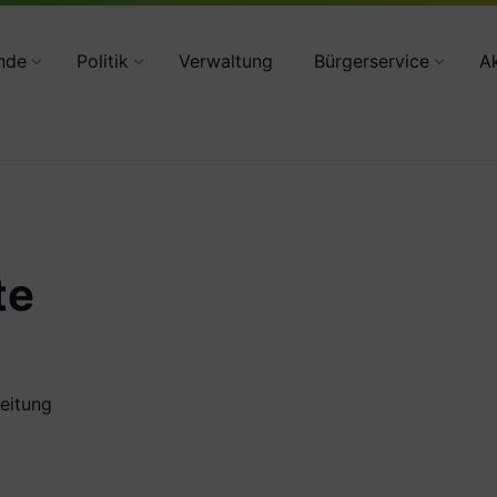
34783 2160
nde
Politik
Verwaltung
Bürgerservice
Ak
te
eitung