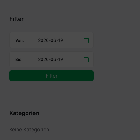
calendar
days
Filter
Von:
Bis:
Filter
Kategorien
Keine Kategorien