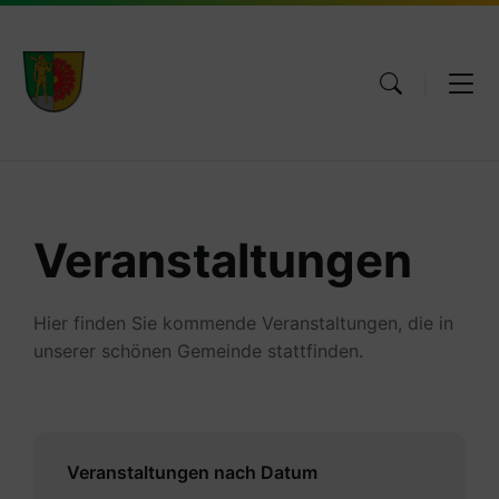
Skip
Skip
Skip
to
to
to
content
main
footer
navigation
Veranstaltungen
Hier finden Sie kommende Veranstaltungen, die in
unserer schönen Gemeinde stattfinden.
Veranstaltungen nach Datum