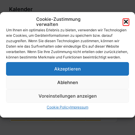
Kalender
Cookie-Zustimmung
verwalten
Previous
Next
August
2026
Um Ihnen ein optimales Erlebnis zu bieten, verwenden wir Technologien
wie Cookies, um Geräteinformationen zu speichern bzw. darauf
Month
Month
Mo
Di
Mi
Do
Fr
Sa
So
zuzugreifen. Wenn Sie diesen Technologien zustimmen, können wir
Daten wie das Surfverhalten oder eindeutige IDs auf dieser Website
Skip
verarbeiten. Wenn Sie Ihre Zustimmung nicht erteilen oder zurückziehen,
calendar
27
28
29
30
31
1
2
können bestimmte Merkmale und Funktionen beeinträchtigt werden.
days
3
4
5
6
7
8
9
Akzeptieren
10
11
12
13
14
15
16
Ablehnen
17
18
19
20
21
22
23
Voreinstellungen anzeigen
24
25
26
27
28
29
30
Cookie Policy
Impressum
31
1
2
3
4
5
6
Back
to