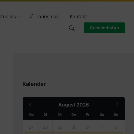
Wettervorschau
tuelles
Tourismus
Kontakt
GemeindeApp
Kalender
Previous
Next
August
2026
Month
Month
Mo
Di
Mi
Do
Fr
Sa
So
Skip
calendar
27
28
29
30
31
1
2
days