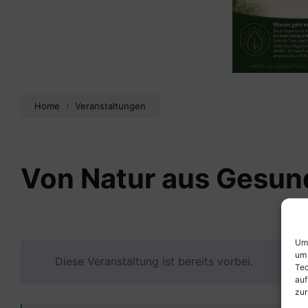
Home
Veranstaltungen
Von Natur aus Gesun
Um 
um 
Diese Veranstaltung ist bereits vorbei.
Tec
auf
zur