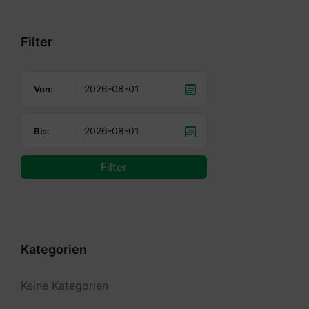
calendar
days
Filter
Von:
Bis:
Filter
Kategorien
Keine Kategorien