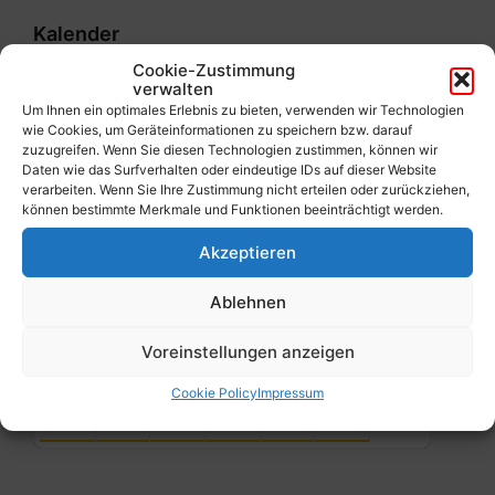
Kalender
Cookie-Zustimmung
verwalten
Previous
Next
August
2026
Um Ihnen ein optimales Erlebnis zu bieten, verwenden wir Technologien
wie Cookies, um Geräteinformationen zu speichern bzw. darauf
Month
Month
Mo
Di
Mi
Do
Fr
Sa
So
zuzugreifen. Wenn Sie diesen Technologien zustimmen, können wir
Daten wie das Surfverhalten oder eindeutige IDs auf dieser Website
Skip
verarbeiten. Wenn Sie Ihre Zustimmung nicht erteilen oder zurückziehen,
calendar
27
28
29
30
31
1
2
können bestimmte Merkmale und Funktionen beeinträchtigt werden.
days
3
4
5
6
7
8
9
Akzeptieren
10
11
12
13
14
15
16
Ablehnen
17
18
19
20
21
22
23
Voreinstellungen anzeigen
24
25
26
27
28
29
30
Cookie Policy
Impressum
31
1
2
3
4
5
6
Back
to