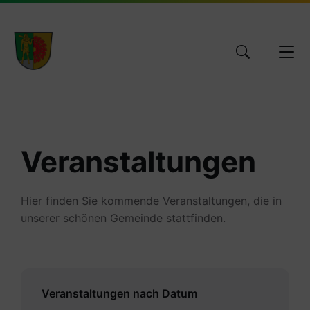
Skip
Skip
Skip
to
to
to
content
main
footer
navigation
Veranstaltungen
Hier finden Sie kommende Veranstaltungen, die in
unserer schönen Gemeinde stattfinden.
Veranstaltungen nach Datum