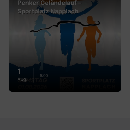
Penker Geländelauf –
Sportplatz Napplach
1
9:00
Aug.