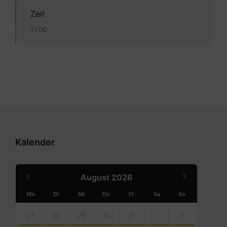
Zeit
11:00
Kalender
Previous
Next
August
2026
Month
Month
Mo
Di
Mi
Do
Fr
Sa
So
Skip
calendar
27
28
29
30
31
1
2
days