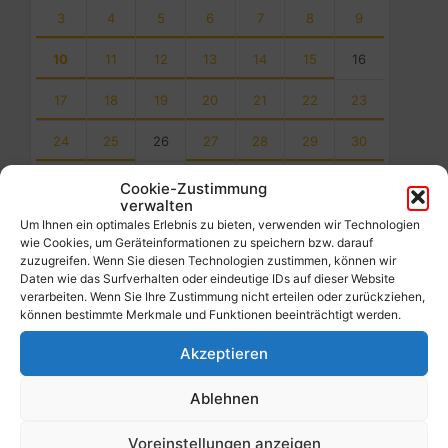
3
4
5
6
7
8
9
10
11
12
13
14
15
16
17
18
19
20
21
22
23
24
25
26
27
28
29
30
31
1
2
3
4
5
6
Cookie-Zustimmung
verwalten
Back
Um Ihnen ein optimales Erlebnis zu bieten, verwenden wir Technologien
to
wie Cookies, um Geräteinformationen zu speichern bzw. darauf
calendar
zuzugreifen. Wenn Sie diesen Technologien zustimmen, können wir
days
Daten wie das Surfverhalten oder eindeutige IDs auf dieser Website
verarbeiten. Wenn Sie Ihre Zustimmung nicht erteilen oder zurückziehen,
Filter
können bestimmte Merkmale und Funktionen beeinträchtigt werden.
Akzeptieren
Von:
Ablehnen
Bis:
Voreinstellungen anzeigen