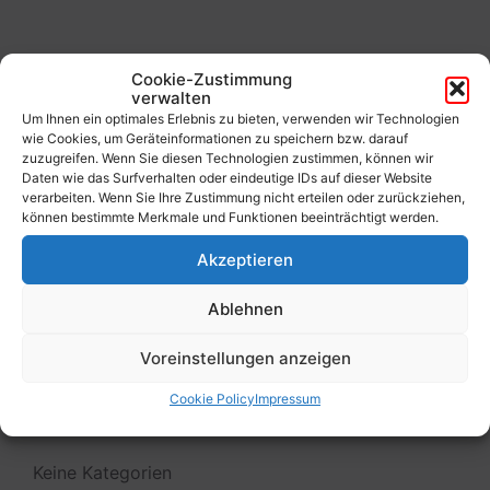
to
calendar
days
Cookie-Zustimmung
Filter
verwalten
Um Ihnen ein optimales Erlebnis zu bieten, verwenden wir Technologien
wie Cookies, um Geräteinformationen zu speichern bzw. darauf
zuzugreifen. Wenn Sie diesen Technologien zustimmen, können wir
Von:
Daten wie das Surfverhalten oder eindeutige IDs auf dieser Website
verarbeiten. Wenn Sie Ihre Zustimmung nicht erteilen oder zurückziehen,
können bestimmte Merkmale und Funktionen beeinträchtigt werden.
Bis:
Akzeptieren
Filter
Ablehnen
Voreinstellungen anzeigen
Cookie Policy
Impressum
Kategorien
Keine Kategorien