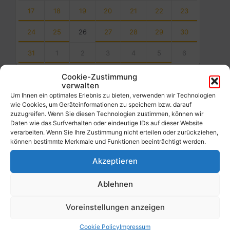
17
18
19
20
21
22
23
24
25
26
27
28
29
30
31
1
2
3
4
5
6
Back
Cookie-Zustimmung
to
verwalten
calendar
Um Ihnen ein optimales Erlebnis zu bieten, verwenden wir Technologien
days
wie Cookies, um Geräteinformationen zu speichern bzw. darauf
zuzugreifen. Wenn Sie diesen Technologien zustimmen, können wir
Filter
Daten wie das Surfverhalten oder eindeutige IDs auf dieser Website
verarbeiten. Wenn Sie Ihre Zustimmung nicht erteilen oder zurückziehen,
können bestimmte Merkmale und Funktionen beeinträchtigt werden.
Von:
Akzeptieren
Ablehnen
Bis:
Voreinstellungen anzeigen
Filter
Cookie Policy
Impressum