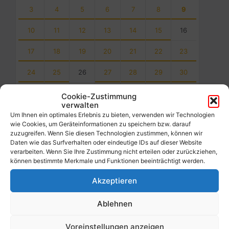
3
4
5
6
7
8
9
10
11
12
13
14
15
16
17
18
19
20
21
22
23
24
25
26
27
28
29
30
31
1
2
3
4
5
6
Cookie-Zustimmung
verwalten
Back
Um Ihnen ein optimales Erlebnis zu bieten, verwenden wir Technologien
to
wie Cookies, um Geräteinformationen zu speichern bzw. darauf
calendar
zuzugreifen. Wenn Sie diesen Technologien zustimmen, können wir
days
Daten wie das Surfverhalten oder eindeutige IDs auf dieser Website
verarbeiten. Wenn Sie Ihre Zustimmung nicht erteilen oder zurückziehen,
Filter
können bestimmte Merkmale und Funktionen beeinträchtigt werden.
Akzeptieren
Von:
Ablehnen
Bis:
Voreinstellungen anzeigen