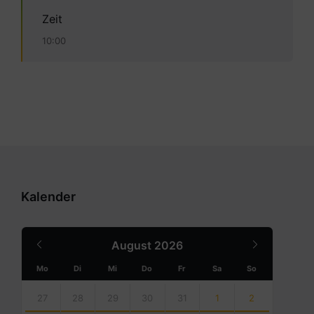
Zeit
10:00
Kalender
Previous
Next
August
2026
Month
Month
Mo
Di
Mi
Do
Fr
Sa
So
Skip
calendar
27
28
29
30
31
1
2
days