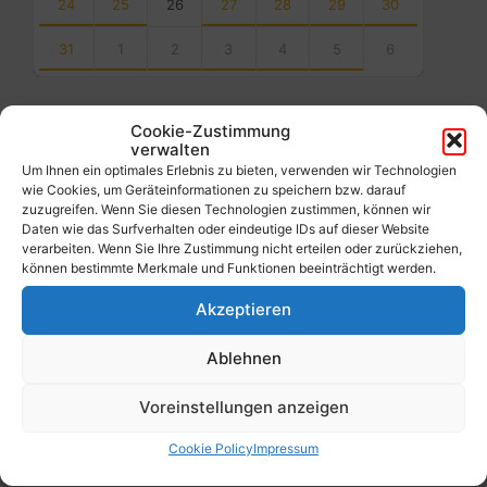
24
25
26
27
28
29
30
31
1
2
3
4
5
6
Back
to
calendar
Cookie-Zustimmung
days
verwalten
Um Ihnen ein optimales Erlebnis zu bieten, verwenden wir Technologien
Filter
wie Cookies, um Geräteinformationen zu speichern bzw. darauf
zuzugreifen. Wenn Sie diesen Technologien zustimmen, können wir
Daten wie das Surfverhalten oder eindeutige IDs auf dieser Website
verarbeiten. Wenn Sie Ihre Zustimmung nicht erteilen oder zurückziehen,
Von:
können bestimmte Merkmale und Funktionen beeinträchtigt werden.
Akzeptieren
Bis:
Ablehnen
Filter
Voreinstellungen anzeigen
Cookie Policy
Impressum