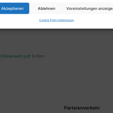
Zeit
Akzeptieren
Ablehnen
Voreinstellungen anzeig
15:30
Cookie Policy
Impressum
0Feuerwehr.pdf
Extern
Parteienverkehr