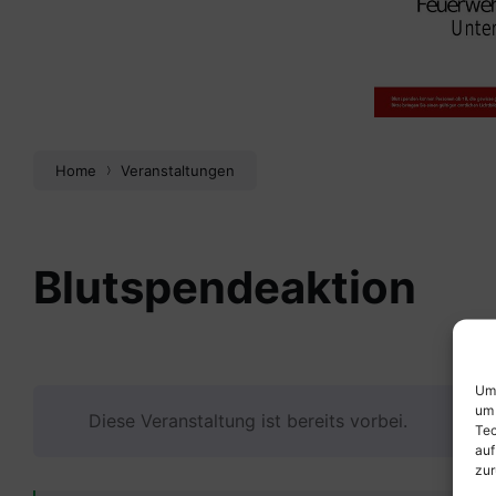
Home
Veranstaltungen
Blutspendeaktion
Um 
um 
Diese Veranstaltung ist bereits vorbei.
Tec
auf
zur