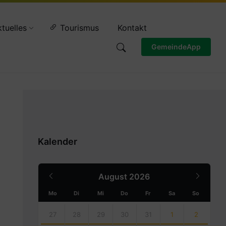
Wettervorschau
tuelles
Tourismus
Kontakt
GemeindeApp
Kalender
Previous
Next
August
2026
Month
Month
Mo
Di
Mi
Do
Fr
Sa
So
Skip
calendar
27
28
29
30
31
1
2
days