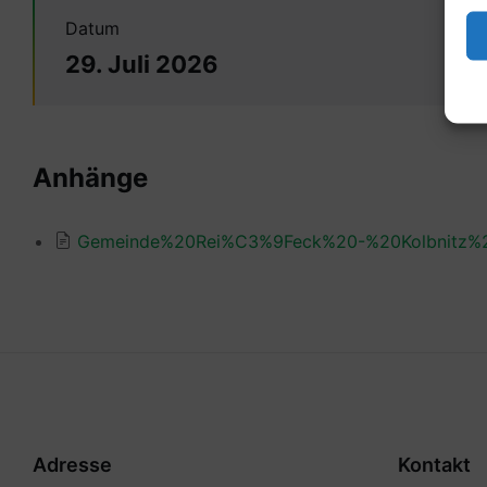
Datum
29. Juli 2026
Anhänge
Gemeinde%20Rei%C3%9Feck%20-%20Kolbnitz%2
Adresse
Kontakt