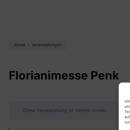
Home
Veranstaltungen
Florianimesse Penk
Um 
um 
Diese Veranstaltung ist bereits vorbei.
Tec
auf
zur