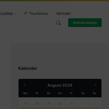
Wettervorschau
tuelles
Tourismus
Kontakt
GemeindeApp
Kalender
Previous
Next
August
2026
Month
Month
Mo
Di
Mi
Do
Fr
Sa
So
Skip
calendar
27
28
29
30
31
1
2
days