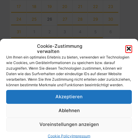
17
18
19
20
21
22
23
24
25
26
27
28
29
30
31
1
2
3
4
5
6
Back
Cookie-Zustimmung
to
verwalten
calendar
Um Ihnen ein optimales Erlebnis zu bieten, verwenden wir Technologien
days
wie Cookies, um Geräteinformationen zu speichern bzw. darauf
zuzugreifen. Wenn Sie diesen Technologien zustimmen, können wir
Filter
Daten wie das Surfverhalten oder eindeutige IDs auf dieser Website
verarbeiten. Wenn Sie Ihre Zustimmung nicht erteilen oder zurückziehen,
können bestimmte Merkmale und Funktionen beeinträchtigt werden.
Von:
Akzeptieren
Ablehnen
Bis:
Voreinstellungen anzeigen
Filter
Cookie Policy
Impressum