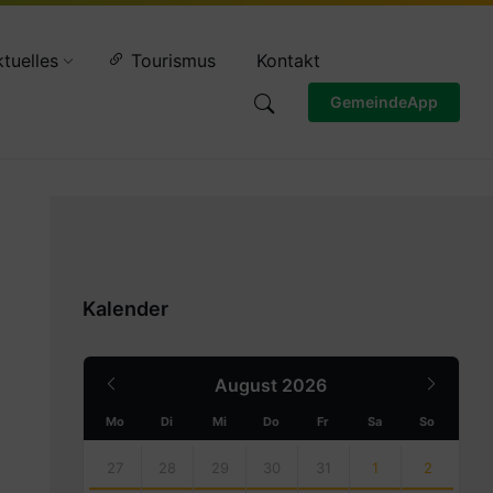
Wettervorschau
tuelles
Tourismus
Kontakt
GemeindeApp
Kalender
Previous
Next
August
2026
Month
Month
Mo
Di
Mi
Do
Fr
Sa
So
Skip
calendar
27
28
29
30
31
1
2
days