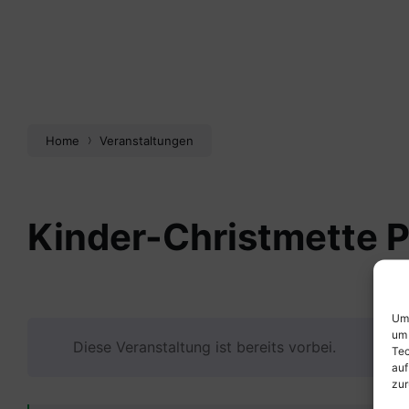
Home
Veranstaltungen
Kinder-Christmette P
Um 
um 
Diese Veranstaltung ist bereits vorbei.
Tec
auf
zur