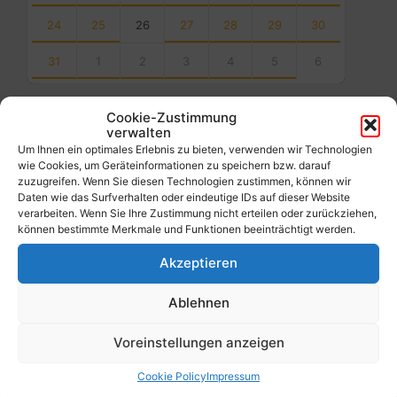
24
25
26
27
28
29
30
31
1
2
3
4
5
6
Back
to
Cookie-Zustimmung
calendar
verwalten
days
Um Ihnen ein optimales Erlebnis zu bieten, verwenden wir Technologien
wie Cookies, um Geräteinformationen zu speichern bzw. darauf
Filter
zuzugreifen. Wenn Sie diesen Technologien zustimmen, können wir
Daten wie das Surfverhalten oder eindeutige IDs auf dieser Website
verarbeiten. Wenn Sie Ihre Zustimmung nicht erteilen oder zurückziehen,
können bestimmte Merkmale und Funktionen beeinträchtigt werden.
Von:
Akzeptieren
Bis:
Ablehnen
Filter
Voreinstellungen anzeigen
Cookie Policy
Impressum