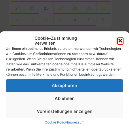
24
25
26
27
28
29
30
31
1
2
3
4
5
6
Back
to
Cookie-Zustimmung
calendar
verwalten
days
Um Ihnen ein optimales Erlebnis zu bieten, verwenden wir Technologien
wie Cookies, um Geräteinformationen zu speichern bzw. darauf
Filter
zuzugreifen. Wenn Sie diesen Technologien zustimmen, können wir
Daten wie das Surfverhalten oder eindeutige IDs auf dieser Website
verarbeiten. Wenn Sie Ihre Zustimmung nicht erteilen oder zurückziehen,
können bestimmte Merkmale und Funktionen beeinträchtigt werden.
Von:
Akzeptieren
Bis:
Ablehnen
Filter
Voreinstellungen anzeigen
Cookie Policy
Impressum