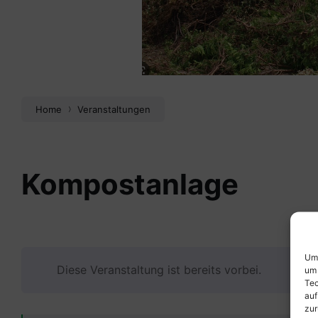
Home
Veranstaltungen
Kompostanlage
Um 
Diese Veranstaltung ist bereits vorbei.
um 
Tec
auf
zur