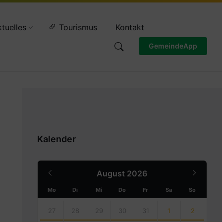
Wettervorschau
tuelles
Tourismus
Kontakt
GemeindeApp
Kalender
Previous
Next
August
2026
Month
Month
Mo
Di
Mi
Do
Fr
Sa
So
Skip
calendar
27
28
29
30
31
1
2
days