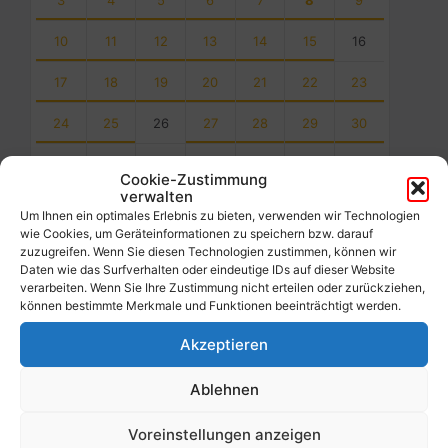
3
4
5
6
7
8
9
10
11
12
13
14
15
16
17
18
19
20
21
22
23
24
25
26
27
28
29
30
31
1
2
3
4
5
6
Cookie-Zustimmung
verwalten
Back
to
Um Ihnen ein optimales Erlebnis zu bieten, verwenden wir Technologien
calendar
wie Cookies, um Geräteinformationen zu speichern bzw. darauf
days
zuzugreifen. Wenn Sie diesen Technologien zustimmen, können wir
Daten wie das Surfverhalten oder eindeutige IDs auf dieser Website
verarbeiten. Wenn Sie Ihre Zustimmung nicht erteilen oder zurückziehen,
Filter
können bestimmte Merkmale und Funktionen beeinträchtigt werden.
Akzeptieren
Von:
Ablehnen
Bis:
Voreinstellungen anzeigen