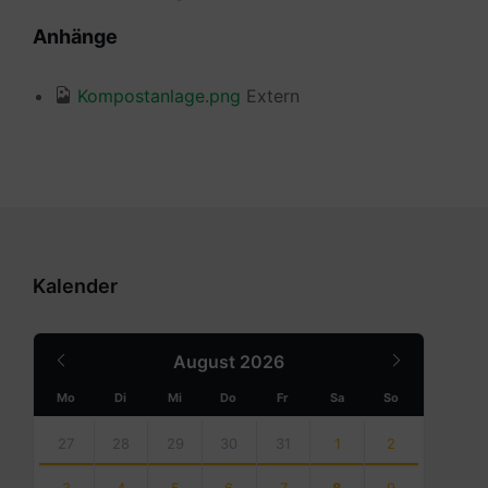
Anhänge
Kompostanlage.png
Extern
Kalender
Previous
Next
August
2026
Month
Month
Mo
Di
Mi
Do
Fr
Sa
So
Skip
calendar
27
28
29
30
31
1
2
days