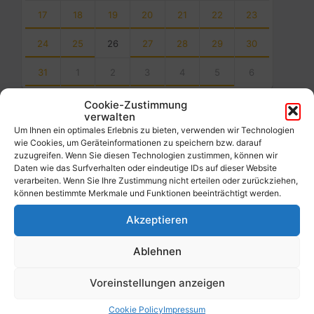
17
18
19
20
21
22
23
24
25
26
27
28
29
30
31
1
2
3
4
5
6
Back
Cookie-Zustimmung
to
verwalten
calendar
Um Ihnen ein optimales Erlebnis zu bieten, verwenden wir Technologien
days
wie Cookies, um Geräteinformationen zu speichern bzw. darauf
zuzugreifen. Wenn Sie diesen Technologien zustimmen, können wir
Filter
Daten wie das Surfverhalten oder eindeutige IDs auf dieser Website
verarbeiten. Wenn Sie Ihre Zustimmung nicht erteilen oder zurückziehen,
können bestimmte Merkmale und Funktionen beeinträchtigt werden.
Von:
Akzeptieren
Ablehnen
Bis:
Voreinstellungen anzeigen
Filter
Cookie Policy
Impressum