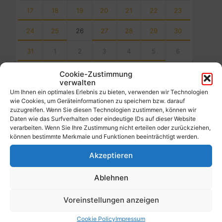
17
18
19
20
21
22
23
24
25
26
27
28
29
30
31
1
2
3
4
5
6
Back
Cookie-Zustimmung
to
verwalten
calendar
Um Ihnen ein optimales Erlebnis zu bieten, verwenden wir Technologien
days
wie Cookies, um Geräteinformationen zu speichern bzw. darauf
zuzugreifen. Wenn Sie diesen Technologien zustimmen, können wir
Filter
Daten wie das Surfverhalten oder eindeutige IDs auf dieser Website
verarbeiten. Wenn Sie Ihre Zustimmung nicht erteilen oder zurückziehen,
können bestimmte Merkmale und Funktionen beeinträchtigt werden.
Von:
Akzeptieren
Ablehnen
Bis:
Voreinstellungen anzeigen
Filter
Cookie Policy
Impressum