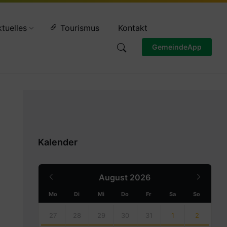
Wettervorschau
tuelles
Tourismus
Kontakt
GemeindeApp
Kalender
Previous
Next
August
2026
Month
Month
Mo
Di
Mi
Do
Fr
Sa
So
Skip
calendar
27
28
29
30
31
1
2
days