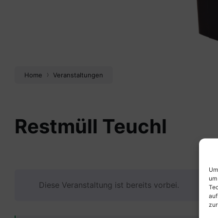
Home
Veranstaltungen
Restmüll Teuchl
Um 
um 
Diese Veranstaltung ist bereits vorbei.
Tec
auf
zur