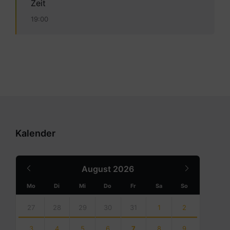
Zeit
19:00
Kalender
Previous
Next
August
2026
Month
Month
Mo
Di
Mi
Do
Fr
Sa
So
Skip
calendar
27
28
29
30
31
1
2
days
3
4
5
6
7
8
9