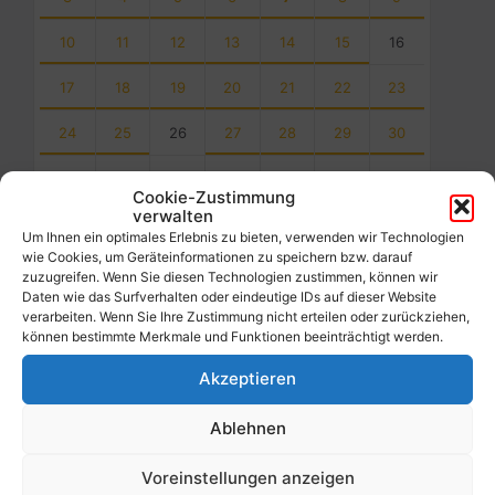
10
11
12
13
14
15
16
17
18
19
20
21
22
23
24
25
26
27
28
29
30
31
1
2
3
4
5
6
Cookie-Zustimmung
Back
verwalten
to
Um Ihnen ein optimales Erlebnis zu bieten, verwenden wir Technologien
calendar
wie Cookies, um Geräteinformationen zu speichern bzw. darauf
days
zuzugreifen. Wenn Sie diesen Technologien zustimmen, können wir
Daten wie das Surfverhalten oder eindeutige IDs auf dieser Website
verarbeiten. Wenn Sie Ihre Zustimmung nicht erteilen oder zurückziehen,
Filter
können bestimmte Merkmale und Funktionen beeinträchtigt werden.
Akzeptieren
Von:
Ablehnen
Bis:
Voreinstellungen anzeigen