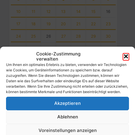
10
11
12
13
14
15
16
17
18
19
20
21
22
23
24
25
26
27
28
29
30
31
1
2
3
4
5
6
Cookie-Zustimmung
Back
verwalten
to
Um Ihnen ein optimales Erlebnis zu bieten, verwenden wir Technologien
calendar
wie Cookies, um Geräteinformationen zu speichern bzw. darauf
days
zuzugreifen. Wenn Sie diesen Technologien zustimmen, können wir
Daten wie das Surfverhalten oder eindeutige IDs auf dieser Website
verarbeiten. Wenn Sie Ihre Zustimmung nicht erteilen oder zurückziehen,
Filter
können bestimmte Merkmale und Funktionen beeinträchtigt werden.
Akzeptieren
Von:
Ablehnen
Bis:
Voreinstellungen anzeigen