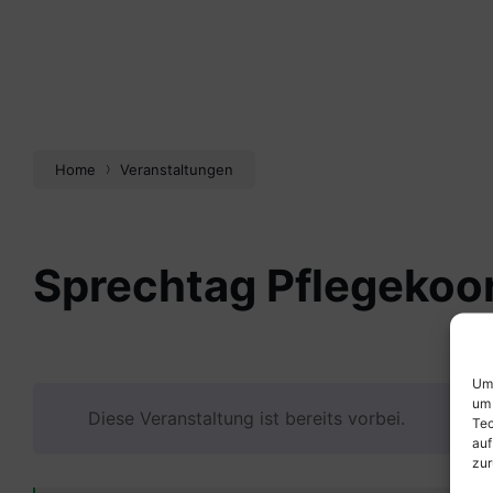
Home
Veranstaltungen
Sprechtag Pflegekoor
Um 
um 
Diese Veranstaltung ist bereits vorbei.
Tec
auf
zur