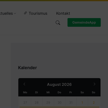
Wettervorschau
tuelles
Tourismus
Kontakt
GemeindeApp
Kalender
Previous
Next
August
2026
Month
Month
Mo
Di
Mi
Do
Fr
Sa
So
Skip
calendar
27
28
29
30
31
1
2
days