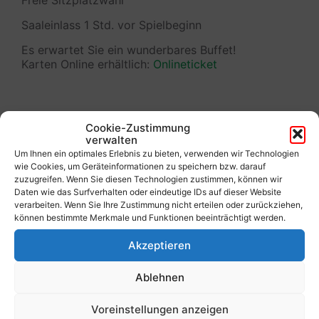
Freie Sitzplatzwahl
Saaleinlass 1 Std. vor Spielbeginn
Es erwartet Sie ein wunderbares Buffet!
Karten Online erhältlich:
Onlineticket
Cookie-Zustimmung
verwalten
Um Ihnen ein optimales Erlebnis zu bieten, verwenden wir Technologien
wie Cookies, um Geräteinformationen zu speichern bzw. darauf
zuzugreifen. Wenn Sie diesen Technologien zustimmen, können wir
Kalender
Daten wie das Surfverhalten oder eindeutige IDs auf dieser Website
verarbeiten. Wenn Sie Ihre Zustimmung nicht erteilen oder zurückziehen,
können bestimmte Merkmale und Funktionen beeinträchtigt werden.
Previous
Next
August
2026
Akzeptieren
Month
Month
Mo
Di
Mi
Do
Fr
Sa
So
Ablehnen
Skip
calendar
27
28
29
30
31
1
2
days
Voreinstellungen anzeigen