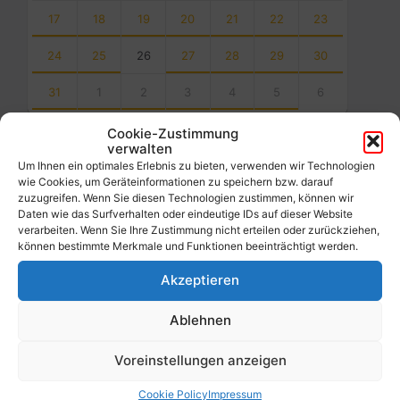
17
18
19
20
21
22
23
24
25
26
27
28
29
30
31
1
2
3
4
5
6
Back
Cookie-Zustimmung
to
verwalten
calendar
Um Ihnen ein optimales Erlebnis zu bieten, verwenden wir Technologien
days
wie Cookies, um Geräteinformationen zu speichern bzw. darauf
zuzugreifen. Wenn Sie diesen Technologien zustimmen, können wir
Filter
Daten wie das Surfverhalten oder eindeutige IDs auf dieser Website
verarbeiten. Wenn Sie Ihre Zustimmung nicht erteilen oder zurückziehen,
können bestimmte Merkmale und Funktionen beeinträchtigt werden.
Von:
Akzeptieren
Ablehnen
Bis:
Voreinstellungen anzeigen
Filter
Cookie Policy
Impressum