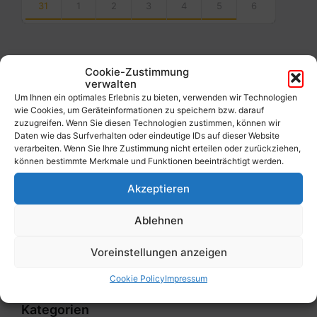
31
1
2
3
4
5
6
Back
to
calendar
days
Cookie-Zustimmung
verwalten
Filter
Um Ihnen ein optimales Erlebnis zu bieten, verwenden wir Technologien
wie Cookies, um Geräteinformationen zu speichern bzw. darauf
zuzugreifen. Wenn Sie diesen Technologien zustimmen, können wir
Daten wie das Surfverhalten oder eindeutige IDs auf dieser Website
Von:
verarbeiten. Wenn Sie Ihre Zustimmung nicht erteilen oder zurückziehen,
können bestimmte Merkmale und Funktionen beeinträchtigt werden.
Akzeptieren
Bis:
Ablehnen
Filter
Voreinstellungen anzeigen
Cookie Policy
Impressum
Kategorien