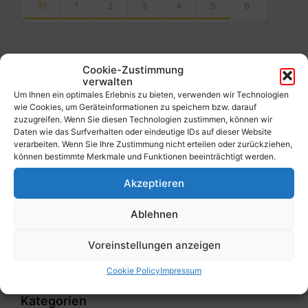
31
1
2
3
4
5
6
Back
to
calendar
days
Cookie-Zustimmung
verwalten
Filter
Um Ihnen ein optimales Erlebnis zu bieten, verwenden wir Technologien
wie Cookies, um Geräteinformationen zu speichern bzw. darauf
zuzugreifen. Wenn Sie diesen Technologien zustimmen, können wir
Daten wie das Surfverhalten oder eindeutige IDs auf dieser Website
Von:
verarbeiten. Wenn Sie Ihre Zustimmung nicht erteilen oder zurückziehen,
können bestimmte Merkmale und Funktionen beeinträchtigt werden.
Akzeptieren
Bis:
Ablehnen
Filter
Voreinstellungen anzeigen
Cookie Policy
Impressum
Kategorien