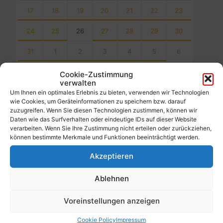
17
18
19
20
21
22
23
24
25
26
27
28
29
30
31
1
2
3
4
5
6
Back
Cookie-Zustimmung
to
verwalten
calendar
Um Ihnen ein optimales Erlebnis zu bieten, verwenden wir Technologien
days
wie Cookies, um Geräteinformationen zu speichern bzw. darauf
zuzugreifen. Wenn Sie diesen Technologien zustimmen, können wir
Filter
Daten wie das Surfverhalten oder eindeutige IDs auf dieser Website
verarbeiten. Wenn Sie Ihre Zustimmung nicht erteilen oder zurückziehen,
können bestimmte Merkmale und Funktionen beeinträchtigt werden.
Von:
Akzeptieren
Ablehnen
Bis:
Voreinstellungen anzeigen
Filter
Cookie Policy
Impressum