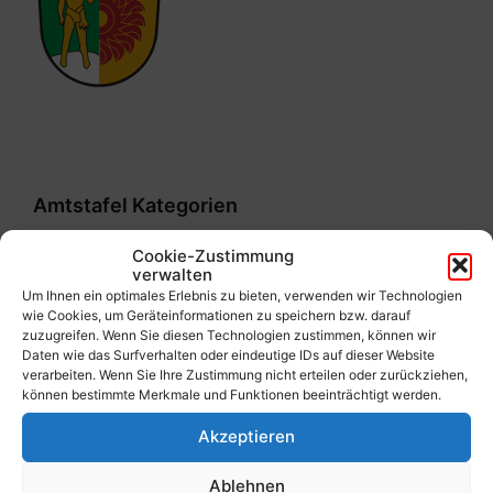
Amtstafel Kategorien
Cookie-Zustimmung
Allgemein
verwalten
Um Ihnen ein optimales Erlebnis zu bieten, verwenden wir Technologien
Finanz
wie Cookies, um Geräteinformationen zu speichern bzw. darauf
zuzugreifen. Wenn Sie diesen Technologien zustimmen, können wir
Sitzungsprotokolle
Daten wie das Surfverhalten oder eindeutige IDs auf dieser Website
verarbeiten. Wenn Sie Ihre Zustimmung nicht erteilen oder zurückziehen,
2012
können bestimmte Merkmale und Funktionen beeinträchtigt werden.
Akzeptieren
2013
2014
Ablehnen