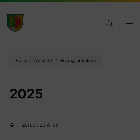
Skip
Skip
Skip
to
to
to
content
main
footer
navigation
Home
Amtstafel
Sitzungsprotokolle
2025
Zurück zu Allen