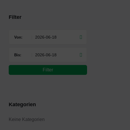
days
Filter
Von:
Bis:
Filter
Kategorien
Keine Kategorien