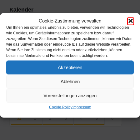
Kalender
Cookie-Zustimmung verwalten
Um Ihnen ein optimales Erlebnis zu bieten, verwenden wir Technologien
Previous
Next
August
2026
wie Cookies, um Geräteinformationen zu speichern bzw. darauf
zuzugreifen. Wenn Sie diesen Technologien zustimmen, können wir Daten
Month
Month
Mo
Di
Mi
Do
Fr
Sa
So
wie das Surfverhalten oder eindeutige IDs auf dieser Website verarbeiten.
Skip
Wenn Sie Ihre Zustimmung nicht erteilen oder zurückziehen, können
calendar
27
28
29
30
31
1
2
bestimmte Merkmale und Funktionen beeinträchtigt werden.
days
Akzeptieren
3
4
5
6
7
8
9
10
11
12
13
14
15
16
Ablehnen
17
18
19
20
21
22
23
Voreinstellungen anzeigen
24
25
26
27
28
29
30
Cookie Policy
Impressum
31
1
2
3
4
5
6
Back
to
calendar