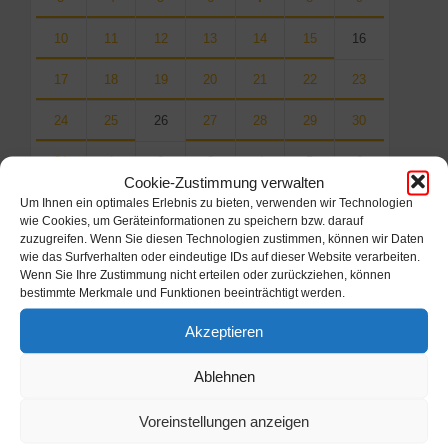
10
11
12
13
14
15
16
17
18
19
20
21
22
23
24
25
26
27
28
29
30
31
1
2
3
4
5
6
Cookie-Zustimmung verwalten
Back
Um Ihnen ein optimales Erlebnis zu bieten, verwenden wir Technologien
to
wie Cookies, um Geräteinformationen zu speichern bzw. darauf
calendar
zuzugreifen. Wenn Sie diesen Technologien zustimmen, können wir Daten
days
wie das Surfverhalten oder eindeutige IDs auf dieser Website verarbeiten.
Wenn Sie Ihre Zustimmung nicht erteilen oder zurückziehen, können
Filter
bestimmte Merkmale und Funktionen beeinträchtigt werden.
Akzeptieren
Von:
Ablehnen
Voreinstellungen anzeigen
Bis: