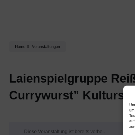
Home
Veranstaltungen
Laienspielgruppe Reiße
Currywurst” Kultursa
Um 
um 
Tec
auf
zur
Diese Veranstaltung ist bereits vorbei.