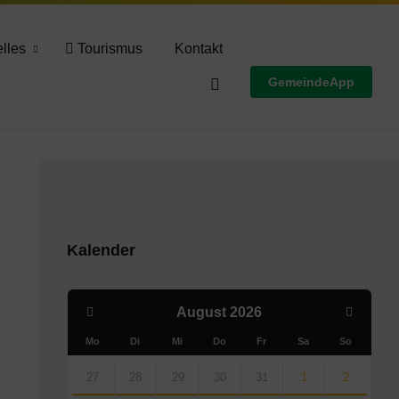
Wettervorschau
lles
Tourismus
Kontakt
GemeindeApp
Kalender
Previous
Next
August
2026
Month
Month
Mo
Di
Mi
Do
Fr
Sa
So
Skip
calendar
27
28
29
30
31
1
2
days