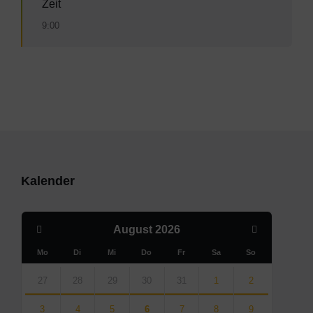
Zeit
9:00
Kalender
Previous
Next
August
2026
Month
Month
Mo
Di
Mi
Do
Fr
Sa
So
Skip
calendar
27
28
29
30
31
1
2
days
3
4
5
6
7
8
9