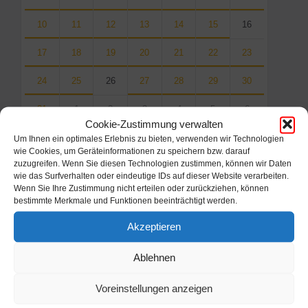
10
11
12
13
14
15
16
17
18
19
20
21
22
23
24
25
26
27
28
29
30
31
1
2
3
4
5
6
Cookie-Zustimmung verwalten
Back
Um Ihnen ein optimales Erlebnis zu bieten, verwenden wir Technologien
to
wie Cookies, um Geräteinformationen zu speichern bzw. darauf
calendar
zuzugreifen. Wenn Sie diesen Technologien zustimmen, können wir Daten
days
wie das Surfverhalten oder eindeutige IDs auf dieser Website verarbeiten.
Wenn Sie Ihre Zustimmung nicht erteilen oder zurückziehen, können
Filter
bestimmte Merkmale und Funktionen beeinträchtigt werden.
Akzeptieren
Von:
Ablehnen
Bis:
Voreinstellungen anzeigen