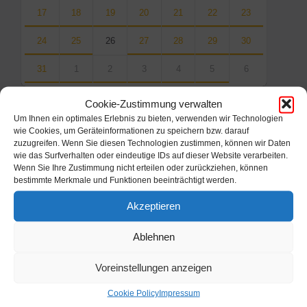
17
18
19
20
21
22
23
24
25
26
27
28
29
30
31
1
2
3
4
5
6
Back
Cookie-Zustimmung verwalten
to
calendar
Um Ihnen ein optimales Erlebnis zu bieten, verwenden wir Technologien
days
wie Cookies, um Geräteinformationen zu speichern bzw. darauf
zuzugreifen. Wenn Sie diesen Technologien zustimmen, können wir Daten
wie das Surfverhalten oder eindeutige IDs auf dieser Website verarbeiten.
Filter
Wenn Sie Ihre Zustimmung nicht erteilen oder zurückziehen, können
bestimmte Merkmale und Funktionen beeinträchtigt werden.
Von:
Akzeptieren
Ablehnen
Bis:
Voreinstellungen anzeigen
Filter
Cookie Policy
Impressum