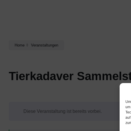
Home
Veranstaltungen
Tierkadaver Sammelst
Um 
um 
Diese Veranstaltung ist bereits vorbei.
Tec
auf
zur