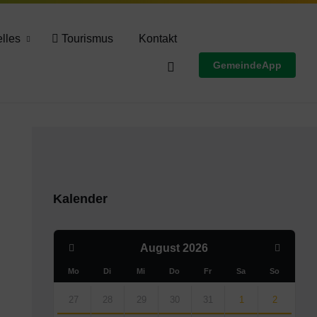
Wettervorschau
lles
Tourismus
Kontakt
GemeindeApp
Kalender
Previous
Next
August
2026
Month
Month
Mo
Di
Mi
Do
Fr
Sa
So
Skip
calendar
27
28
29
30
31
1
2
days