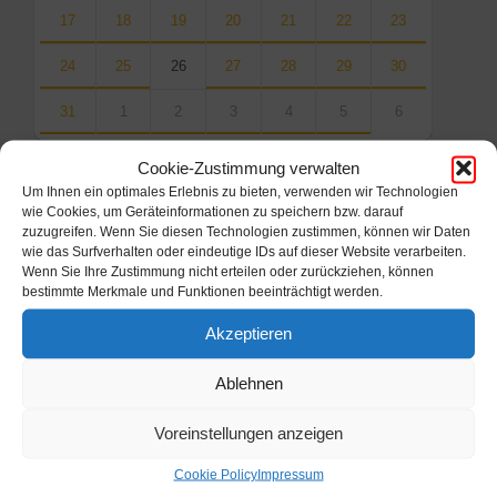
17
18
19
20
21
22
23
24
25
26
27
28
29
30
31
1
2
3
4
5
6
Back
Cookie-Zustimmung verwalten
to
calendar
Um Ihnen ein optimales Erlebnis zu bieten, verwenden wir Technologien
days
wie Cookies, um Geräteinformationen zu speichern bzw. darauf
zuzugreifen. Wenn Sie diesen Technologien zustimmen, können wir Daten
wie das Surfverhalten oder eindeutige IDs auf dieser Website verarbeiten.
Filter
Wenn Sie Ihre Zustimmung nicht erteilen oder zurückziehen, können
bestimmte Merkmale und Funktionen beeinträchtigt werden.
Von:
Akzeptieren
Ablehnen
Bis:
Voreinstellungen anzeigen
Filter
Cookie Policy
Impressum