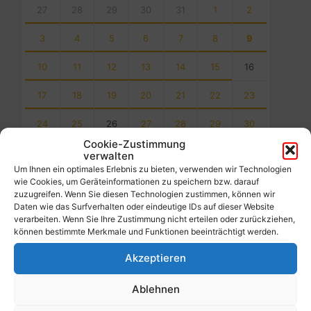
calendar
27
28
29
30
31
1
2
days
3
4
5
6
7
8
9
10
11
12
13
14
15
16
17
18
19
20
21
22
23
24
25
26
27
28
29
30
Cookie-Zustimmung
31
1
2
3
4
5
6
verwalten
Um Ihnen ein optimales Erlebnis zu bieten, verwenden wir Technologien
Back
wie Cookies, um Geräteinformationen zu speichern bzw. darauf
to
zuzugreifen. Wenn Sie diesen Technologien zustimmen, können wir
calendar
Daten wie das Surfverhalten oder eindeutige IDs auf dieser Website
days
verarbeiten. Wenn Sie Ihre Zustimmung nicht erteilen oder zurückziehen,
können bestimmte Merkmale und Funktionen beeinträchtigt werden.
Filter
Akzeptieren
Ablehnen
Von: