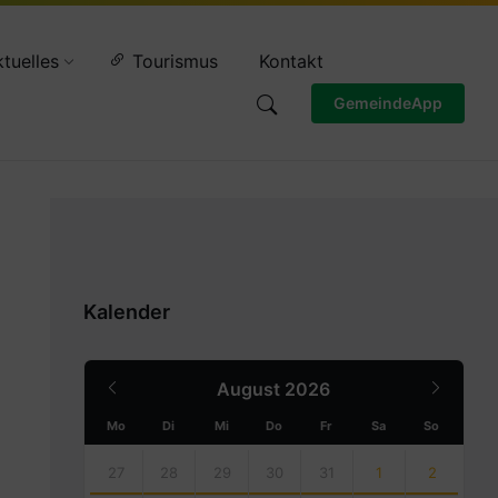
Wettervorschau
tuelles
Tourismus
Kontakt
GemeindeApp
Kalender
Previous
Next
August
2026
Month
Month
Mo
Di
Mi
Do
Fr
Sa
So
Skip
calendar
27
28
29
30
31
1
2
days