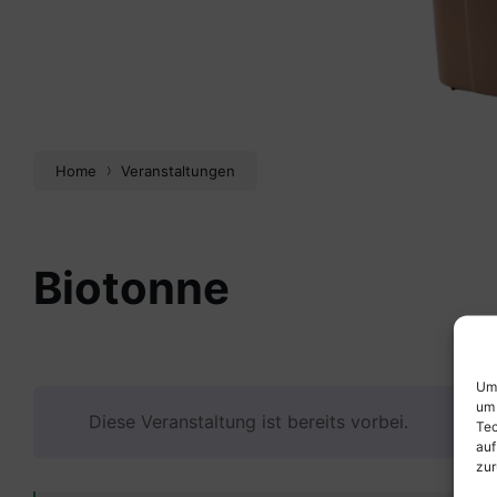
Home
Veranstaltungen
Biotonne
Um 
um 
Diese Veranstaltung ist bereits vorbei.
Tec
auf
zur