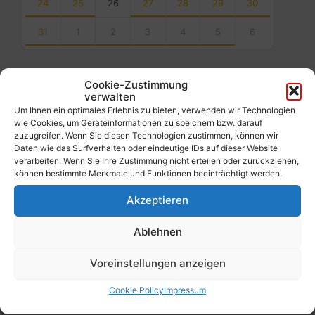
24
25
26
27
28
29
30
31
1
2
3
4
5
6
Back
to
calendar
Cookie-Zustimmung
days
verwalten
Um Ihnen ein optimales Erlebnis zu bieten, verwenden wir Technologien
Filter
wie Cookies, um Geräteinformationen zu speichern bzw. darauf
zuzugreifen. Wenn Sie diesen Technologien zustimmen, können wir
Daten wie das Surfverhalten oder eindeutige IDs auf dieser Website
verarbeiten. Wenn Sie Ihre Zustimmung nicht erteilen oder zurückziehen,
Von:
können bestimmte Merkmale und Funktionen beeinträchtigt werden.
Akzeptieren
Bis:
Ablehnen
Filter
Voreinstellungen anzeigen
Cookie Policy
Impressum