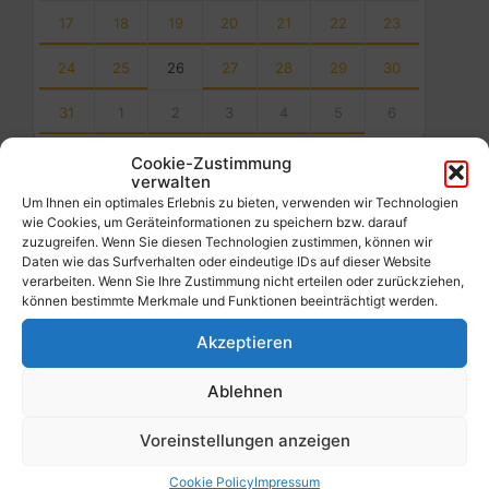
17
18
19
20
21
22
23
24
25
26
27
28
29
30
31
1
2
3
4
5
6
Back
Cookie-Zustimmung
to
verwalten
calendar
Um Ihnen ein optimales Erlebnis zu bieten, verwenden wir Technologien
days
wie Cookies, um Geräteinformationen zu speichern bzw. darauf
zuzugreifen. Wenn Sie diesen Technologien zustimmen, können wir
Filter
Daten wie das Surfverhalten oder eindeutige IDs auf dieser Website
verarbeiten. Wenn Sie Ihre Zustimmung nicht erteilen oder zurückziehen,
können bestimmte Merkmale und Funktionen beeinträchtigt werden.
Von:
Akzeptieren
Ablehnen
Bis:
Voreinstellungen anzeigen
Filter
Cookie Policy
Impressum