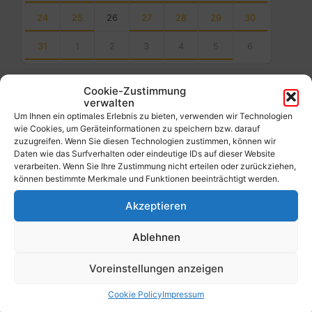
24
25
26
27
28
29
30
31
1
2
3
4
5
6
Back
to
Cookie-Zustimmung
calendar
verwalten
days
Um Ihnen ein optimales Erlebnis zu bieten, verwenden wir Technologien
wie Cookies, um Geräteinformationen zu speichern bzw. darauf
Filter
zuzugreifen. Wenn Sie diesen Technologien zustimmen, können wir
Daten wie das Surfverhalten oder eindeutige IDs auf dieser Website
verarbeiten. Wenn Sie Ihre Zustimmung nicht erteilen oder zurückziehen,
können bestimmte Merkmale und Funktionen beeinträchtigt werden.
Von:
Akzeptieren
Bis:
Ablehnen
Filter
Voreinstellungen anzeigen
Cookie Policy
Impressum