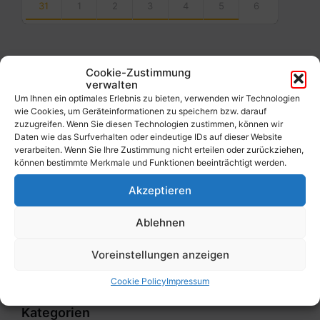
31
1
2
3
4
5
6
Back
to
calendar
days
Cookie-Zustimmung
verwalten
Filter
Um Ihnen ein optimales Erlebnis zu bieten, verwenden wir Technologien
wie Cookies, um Geräteinformationen zu speichern bzw. darauf
zuzugreifen. Wenn Sie diesen Technologien zustimmen, können wir
Daten wie das Surfverhalten oder eindeutige IDs auf dieser Website
Von:
verarbeiten. Wenn Sie Ihre Zustimmung nicht erteilen oder zurückziehen,
können bestimmte Merkmale und Funktionen beeinträchtigt werden.
Akzeptieren
Bis:
Ablehnen
Filter
Voreinstellungen anzeigen
Cookie Policy
Impressum
Kategorien