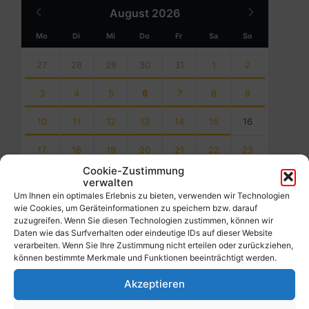
Previous
Next
August
2026
Month
Month
Mo
Di
Mi
Do
Fr
Sa
So
Skip
calendar
27
28
29
30
31
1
2
days
3
4
5
6
7
8
9
10
11
12
13
14
15
16
17
18
19
20
21
22
23
Cookie-Zustimmung
24
25
26
27
28
29
30
verwalten
Um Ihnen ein optimales Erlebnis zu bieten, verwenden wir Technologien
31
1
2
3
4
5
6
wie Cookies, um Geräteinformationen zu speichern bzw. darauf
zuzugreifen. Wenn Sie diesen Technologien zustimmen, können wir
Back
Daten wie das Surfverhalten oder eindeutige IDs auf dieser Website
to
verarbeiten. Wenn Sie Ihre Zustimmung nicht erteilen oder zurückziehen,
calendar
können bestimmte Merkmale und Funktionen beeinträchtigt werden.
days
Akzeptieren
Filter