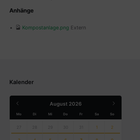
Anhänge
Kompostanlage.png
Extern
Kalender
Previous
Next
August
2026
Month
Month
Mo
Di
Mi
Do
Fr
Sa
So
Skip
calendar
27
28
29
30
31
1
2
days