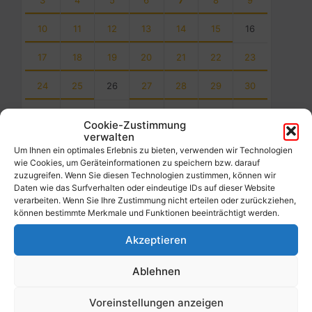
3
4
5
6
7
8
9
10
11
12
13
14
15
16
17
18
19
20
21
22
23
24
25
26
27
28
29
30
31
1
2
3
4
5
6
Cookie-Zustimmung
verwalten
Back
to
Um Ihnen ein optimales Erlebnis zu bieten, verwenden wir Technologien
calendar
wie Cookies, um Geräteinformationen zu speichern bzw. darauf
days
zuzugreifen. Wenn Sie diesen Technologien zustimmen, können wir
Daten wie das Surfverhalten oder eindeutige IDs auf dieser Website
verarbeiten. Wenn Sie Ihre Zustimmung nicht erteilen oder zurückziehen,
Filter
können bestimmte Merkmale und Funktionen beeinträchtigt werden.
Akzeptieren
Von:
Ablehnen
Bis:
Voreinstellungen anzeigen