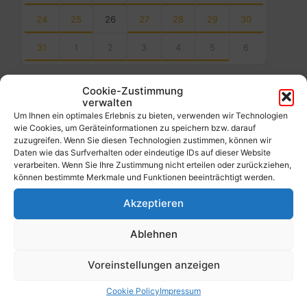
24
25
26
27
28
29
30
31
1
2
3
4
5
6
Back
to
Cookie-Zustimmung
calendar
verwalten
days
Um Ihnen ein optimales Erlebnis zu bieten, verwenden wir Technologien
wie Cookies, um Geräteinformationen zu speichern bzw. darauf
Filter
zuzugreifen. Wenn Sie diesen Technologien zustimmen, können wir
Daten wie das Surfverhalten oder eindeutige IDs auf dieser Website
verarbeiten. Wenn Sie Ihre Zustimmung nicht erteilen oder zurückziehen,
können bestimmte Merkmale und Funktionen beeinträchtigt werden.
Von:
Akzeptieren
Bis:
Ablehnen
Filter
Voreinstellungen anzeigen
Cookie Policy
Impressum