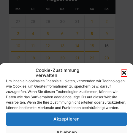
Month
Month
Mo
Di
Mi
Do
Fr
Sa
So
Skip
calendar
27
28
29
30
31
1
2
days
3
4
5
6
7
8
9
10
11
12
13
14
15
16
17
18
19
20
21
22
23
Cookie-Zustimmung
24
25
26
27
28
29
30
verwalten
Um Ihnen ein optimales Erlebnis zu bieten, verwenden wir Technologien
31
1
2
3
4
5
6
wie Cookies, um Geräteinformationen zu speichern bzw. darauf
Back
zuzugreifen. Wenn Sie diesen Technologien zustimmen, können wir
to
Daten wie das Surfverhalten oder eindeutige IDs auf dieser Website
calendar
verarbeiten. Wenn Sie Ihre Zustimmung nicht erteilen oder zurückziehen,
days
können bestimmte Merkmale und Funktionen beeinträchtigt werden.
Akzeptieren
Filter
Ablehnen