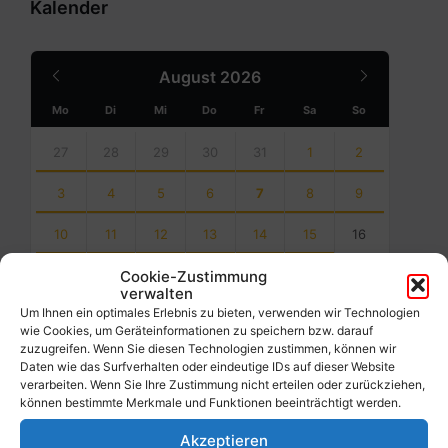
Kalender
Previous
Next
August
2026
Month
Month
Mo
Di
Mi
Do
Fr
Sa
So
Skip
calendar
27
28
29
30
31
1
2
days
3
4
5
6
7
8
9
10
11
12
13
14
15
16
Cookie-Zustimmung
17
18
19
20
21
22
23
verwalten
Um Ihnen ein optimales Erlebnis zu bieten, verwenden wir Technologien
24
25
26
27
28
29
30
wie Cookies, um Geräteinformationen zu speichern bzw. darauf
zuzugreifen. Wenn Sie diesen Technologien zustimmen, können wir
31
1
2
3
4
5
6
Daten wie das Surfverhalten oder eindeutige IDs auf dieser Website
verarbeiten. Wenn Sie Ihre Zustimmung nicht erteilen oder zurückziehen,
Back
können bestimmte Merkmale und Funktionen beeinträchtigt werden.
to
calendar
Akzeptieren
days