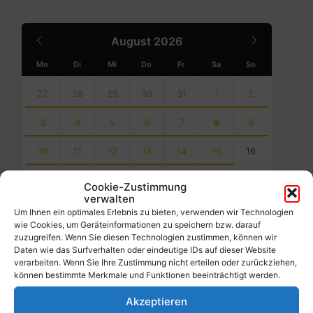
Previous
Next
August
2026
Month
Month
Mo
Di
Mi
Do
Fr
Sa
So
Skip
calendar
27
28
29
30
31
1
2
days
3
4
5
6
7
8
9
10
11
12
13
14
15
16
17
18
19
20
21
22
23
Cookie-Zustimmung
verwalten
24
25
26
27
28
29
30
Um Ihnen ein optimales Erlebnis zu bieten, verwenden wir Technologien
wie Cookies, um Geräteinformationen zu speichern bzw. darauf
31
1
2
3
4
5
6
zuzugreifen. Wenn Sie diesen Technologien zustimmen, können wir
Daten wie das Surfverhalten oder eindeutige IDs auf dieser Website
Back
verarbeiten. Wenn Sie Ihre Zustimmung nicht erteilen oder zurückziehen,
to
können bestimmte Merkmale und Funktionen beeinträchtigt werden.
calendar
days
Akzeptieren