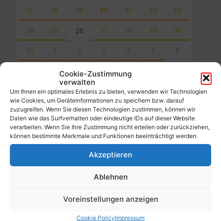
17
18
19
20
21
22
23
24
25
26
27
28
29
30
31
1
2
3
4
5
6
Back
Cookie-Zustimmung
to
verwalten
calendar
Um Ihnen ein optimales Erlebnis zu bieten, verwenden wir Technologien
days
wie Cookies, um Geräteinformationen zu speichern bzw. darauf
zuzugreifen. Wenn Sie diesen Technologien zustimmen, können wir
Filter
Daten wie das Surfverhalten oder eindeutige IDs auf dieser Website
verarbeiten. Wenn Sie Ihre Zustimmung nicht erteilen oder zurückziehen,
können bestimmte Merkmale und Funktionen beeinträchtigt werden.
Von:
Akzeptieren
Ablehnen
Bis:
Voreinstellungen anzeigen
Filter
Cookie Policy
Impressum